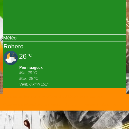
Météo
Rohero
26
°C
Peu nuageux
Min: 26 °C
Max: 26 °C
Vent: 8 kmh 151°
Site créé par Burundi Pro - It Copyright © 2018 - Droits réservés.
Créer un site internet avec e-monsite
Signaler un contenu illicite sur ce site