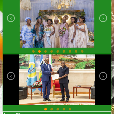
‹
›
‹
›