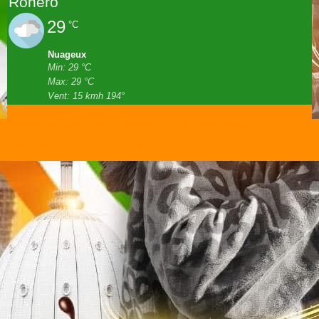
Rohero
29
°C
Nuageux
Min: 29 °C
Max: 29 °C
Vent: 15 kmh 194°
Site créé par Burundi Pro - It Copyright © 2018 - Droits réservés.
Créer un site internet avec e-monsite
Signaler un contenu illicite sur ce site