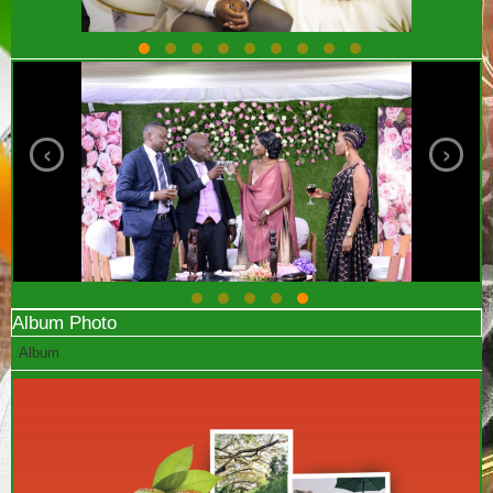
‹
›
Album Photo
Album