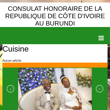
CONSULAT HONORAIRE DE LA
REPUBLIQUE DE CÔTE D'IVOIRE
AU BURUNDI
Cuisine
Accueil
DEMANDE DE VISA
Aucun article.
ACTIVITE DE LA COMMUNAUTE
DIPLOMATIE
‹
›
PRESIDENCE
CONSTITUTION
TOURISME