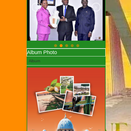
‹
›
Album Photo
Album