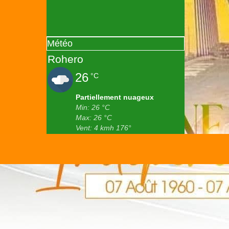
Météo
Rohero
26
°C
Partiellement nuageux
Min: 26 °C
Max: 26 °C
Vent: 4 kmh 176°